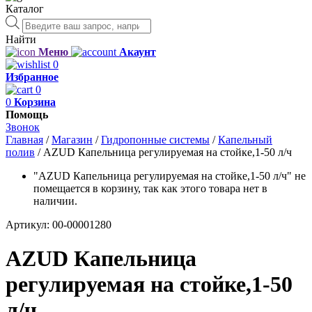
Каталог
Поиск
товаров
Найти
Меню
Акаунт
0
Избранное
0
0
Корзина
Помощь
Звонок
Главная
/
Магазин
/
Гидропонные системы
/
Капельный
полив
/
AZUD Капельница регулируемая на стойке,1-50 л/ч
"AZUD Капельница регулируемая на стойке,1-50 л/ч" не
помещается в корзину, так как этого товара нет в
наличии.
Артикул:
00-00001280
AZUD Капельница
регулируемая на стойке,1-50
л/ч