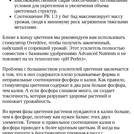
Высококачественное сырье обеспечивает оптимальные
условия для укрепления и увеличения объема
цветочных структур.
Соотношение PK 1:3 у биг бад максимизирует массу
урожая, сводя к минимуму риск загрязнения тяжелыми
металлами.
Ближе к концу цветения мы рекомендуем вам использовать
стимулятор Overdrive, чтобы получить законченный,
набухший и созревший урожай. Этот усилитель полностью
совместим с базовыми удобрениями Advanced Nutrients и не
повлияет на их технологию «pH Perfect».
Проблема с большинством усилителей цветения заключается
в том, что в них содержатся плохо усваиваемые формы и
неправильные соотношения фосфора и калия. Как правило,
стимуляторы цветения содержат в два раза больше фосфора,
чем калия. А если фосфора слишком много, он создает
токсичность, которая разрушает здоровье растений и
понижает урожайность.
Во время фазы цветения растения нуждаются в калии больше,
чем в фосфоре, поэтому вам нужен баланс этих двух
элементов. Точное и правильное соотношение калия и
фосфора приводит к более крупным цветкам. И когда вы
инвестируете в биостимулятор премиум-класса с