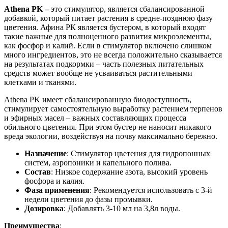
Athena PK –
это cтимулятор, является сбалансированной
добавкой, который питает растения в средне-позднюю фазу
цветения. Афина РК является бустером, в который входят
такие важные для полноценного развития микроэлементы,
как фосфор и калий. Если в стимулятор включено слишком
много ингредиентов, это не всегда положительно сказывается
на результатах подкормки – часть полезных питательных
средств может вообще не усваиваться растительными
клетками и тканями.
Athena PK имеет сбалансированную биодоступность,
стимулирует самостоятельную выработку растением терпенов
и эфирных масел – важных составляющих процесса
обильного цветения. При этом бустер не наносит никакого
вреда экологии, воздействуя на почву максимально бережно.
Назначение
: Стимулятор цветения для гидропонных
систем, аэропоники и капельного полива.
Состав
: Низкое содержание азота, высокий уровень
фосфора и калия.
Фаза применения
: Рекомендуется использовать с 3-й
недели цветения до фазы промывки.
Дозировка
: Добавлять 3-10 мл на 3,8л воды.
Преимущества
: