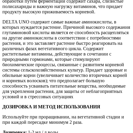
обработки путем ферментации содержит сахара, слизистые
полисахариды и важную нагрузку витаминов, что придает
продукту высокую приживаемость корневой.
DELTA UNO содержит самые важные аминокислоты, в
которых нуждается растение. Причиной высокого содержания
глутаминовой кислоты является ее способность расщепляться
на другие аминокислоты в соответствии с потребностями
растения, и это заставляет растение быстро реагировать на
различных фазах вегетативного цикла. Содержит
растительные витамины, действующие в сочетании с
природными гормонами, которые стимулируют
биохимические процессы, связанные с развитием корневой
системы сельскохозяйственных культур. Придает здоровые и
обильные корни (увеличивает количество вторичных корней
и корневых волосков); что предполагает большую
способность усваивать питательные вещества, необходимые
для укрепления растения, для защиты от неблагоприятных
условий и в стрессовых ситуациях
ДОЗИРОВКА И МЕТОД ИСПОЛЬЗОВАНИЯ
Используйте при проращивании, на вегетативной стадии и
при каждой пересадке минимум 2 раза.
Дозировка:
1-2 мл / л воды.