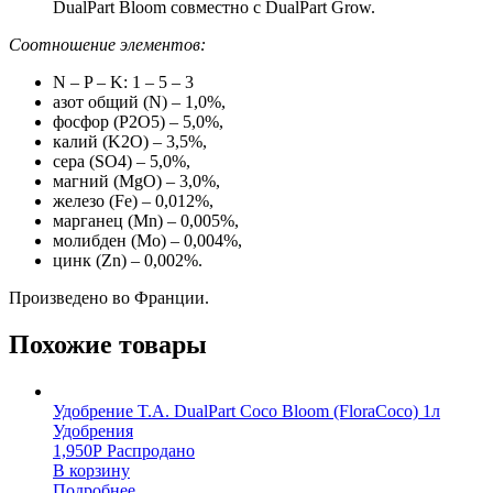
DualPart Bloom совместно с DualPart Grow.
Соотношение элементов:
N – P – K: 1 – 5 – 3
азот общий (N) – 1,0%,
фосфор (P2O5) – 5,0%,
калий (K2O) – 3,5%,
сера (SO4) – 5,0%,
магний (MgО) – 3,0%,
железо (Fe) – 0,012%,
марганец (Mn) – 0,005%,
молибден (Mo) – 0,004%,
цинк (Zn) – 0,002%.
Произведено во Франции.
Похожие товары
Удобрение T.A. DualPart Coco Bloom (FloraCoco) 1л
Удобрения
1,950
Р
Распродано
В корзину
Подробнее