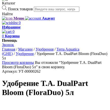
Каталог
Поиск товаров
Найти
Меню
Акаунт
0
Избранное
0
0
Корзина
Помощь
Звонок
Главная
/
Магазин
/
Удобрения
/
Terra Aquatica
(GHE)
/
Удобрения
/
Удобрение T.A. DualPart Bloom (FloraDuo)
5л
Просмотр корзины
Вы отложили “Удобрение T.A. DualPart
Bloom (FloraDuo) 5л” в свою корзину.
Артикул:
УТ-00000262
Удобрение T.A. DualPart
Bloom (FloraDuo) 5л