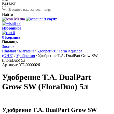
Каталог
Поиск
товаров
Найти
Меню
Акаунт
0
Избранное
0
0
Корзина
Помощь
Звонок
Главная
/
Магазин
/
Удобрения
/
Terra Aquatica
(GHE)
/
Удобрения
/
Удобрение T.A. DualPart Grow SW
(FloraDuo) 5л
Артикул:
УТ-00000261
Удобрение T.A. DualPart
Grow SW (FloraDuo) 5л
Удобрение T.A. DualPart Grow SW