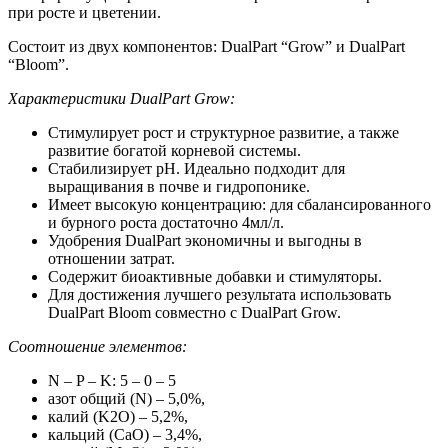
при росте и цветении.
Состоит из двух компонентов: DualPart “Grow” и DualPart
“Bloom”.
Характеристики DualPart Grow:
Стимулирует рост и структурное развитие, а также
развитие богатой корневой системы.
Стабилизирует pH. Идеально подходит для
выращивания в почве и гидропонике.
Имеет высокую концентрацию: для сбалансированного
и бурного роста достаточно 4мл/л.
Удобрения DualPart экономичны и выгодны в
отношении затрат.
Содержит биоактивные добавки и стимуляторы.
Для достижения лучшего результата использовать
DualPart Bloom совместно с DualPart Grow.
Соотношение элементов:
N – P – K: 5 – 0 – 5
азот общий (N) – 5,0%,
калий (K2O) – 5,2%,
кальций (CaO) – 3,4%,