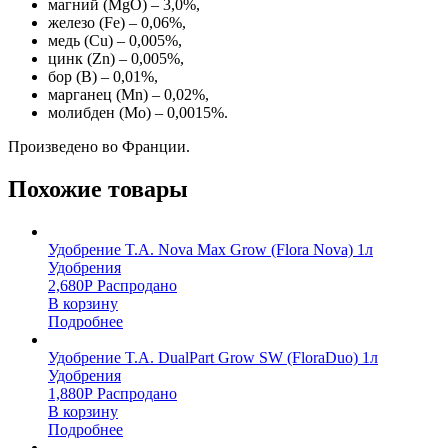
магний (MgО) – 3,0%,
железо (Fe) – 0,06%,
медь (Cu) – 0,005%,
цинк (Zn) – 0,005%,
бор (B) – 0,01%,
марганец (Mn) – 0,02%,
молибден (Mo) – 0,0015%.
Произведено во Франции.
Похожие товары
Удобрение T.A. Nova Max Grow (Flora Nova) 1л
Удобрения
2,680
Р
Распродано
В корзину
Подробнее
Удобрение T.A. DualPart Grow SW (FloraDuo) 1л
Удобрения
1,880
Р
Распродано
В корзину
Подробнее