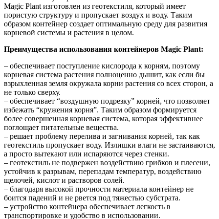
Magic Plant изготовлен из геотекстиля, который имеет
пористую структуру и пропускает воздух и воду. Таким
образом контейнер создает оптимальную среду для развития
корневой системы и растения в целом.
Преимущества использования контейнеров Magic Plant:
– обеспечивает поступление кислорода к корням, поэтому
корневая система растения полноценно дышит, как если бы
взрыхленная земля окружала корни растения со всех сторон, а
не только сверху.
– обеспечивает “воздушную подрезку” корней, что позволяет
избежать “кружения корня”. Таким образом формируется
более совершенная корневая система, которая эффективнее
поглощает питательные вещества.
– решает проблему перелива и загнивания корней, так как
геотекстиль пропускает воду. Излишки влаги не застаиваются,
а просто вытекают или испаряются через стенки.
– геотекстиль не подвержен воздействию грибков и плесени,
устойчив к разрывам, перепадам температур, воздействию
щелочей, кислот и растворов солей.
– благодаря высокой прочности материала контейнер не
боится падений и не рвется под тяжестью субстрата.
– устройство контейнера обеспечивает легкость в
транспортировке и удобство в использовании.