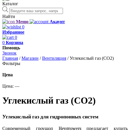
Каталог
Поиск
товаров
Найти
Меню
Акаунт
0
Избранное
0
0
Корзина
Помощь
Звонок
Главная
/
Магазин
/
Вентиляция
/
Углекислый газ (CO2)
Фильтры
Цена
Цена:
—
Углекислый газ (CO2)
Углекислый газ для гидропонных систем
Современный гроушоп Heygrowers предлагает купить