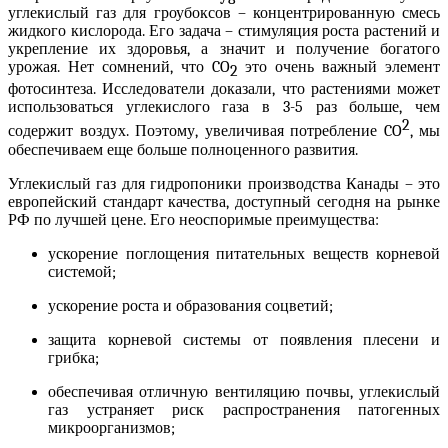
углекислый газ для гроубоксов
– концентрированную смесь
жидкого кислорода. Его задача – стимуляция роста растений и
укрепление их здоровья, а значит и получение богатого
урожая. Нет сомнений, что CO
это очень важный элемент
2
фотосинтеза. Исследователи доказали, что растениями может
использоваться углекислого газа в 3-5 раз больше, чем
2
содержит воздух. Поэтому, увеличивая потребление CO
, мы
обеспечиваем еще больше полноценного развития.
Углекислый газ для гидропоники
производства Канады – это
европейский стандарт качества, доступный сегодня на рынке
РФ по лучшей цене. Его неоспоримые преимущества:
ускорение поглощения питательных веществ корневой
системой;
ускорение роста и образования соцветий;
защита корневой системы от появления плесени и
грибка;
обеспечивая отличную вентиляцию почвы, углекислый
газ устраняет риск распространения патогенных
микроорганизмов;