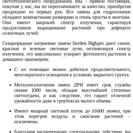
светотехнического оборудования. Мы – прямой поставщик,
покупая у нас, вы не переплачиваете за качество, приобретая
продукцию из первых рук. Все
лампы для гидропоники
обладают компактными размерами и очень просты в монтаже.
Они имеют широкий спектр излучения, гарантируя
продуктивное выращивание растений при дефиците
солнечных лучей:
Газоразрядные натриевые лампы
Garden Highpro дают синие,
красные и зеленые световые лучи, оптимизируя спектр
излучения, это максимально ускоряет фотосинтез растения в
домашних оранжереях.
С их помощью можно добиться продолжительного,
многократного освещения в условиях закрытого грунта.
Металлогалогенная
лампа ДРИ
имеет срок службы
свыше 1000 часов, обладая высочайшей степенью
светоотдачи, и как следствие, это гарант отличной
урожайности даже в гроубоксах малого объема.
Имеют мощный световой поток до 55000 люмен, при
этом перегрев воздуха и сжигание растений –
исключены.
Благодаря расширенному спектральному действию, вы