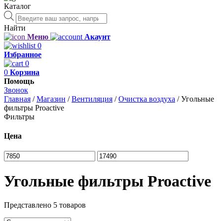
Каталог
Поиск
товаров
Найти
Меню
Акаунт
0
Избранное
0
0
Корзина
Помощь
Звонок
Главная
/
Магазин
/
Вентиляция
/
Очистка воздуха
/
Угольные
фильтры Proactive
Фильтры
Цена
Угольные фильтры Proactive
Представлено 5 товаров