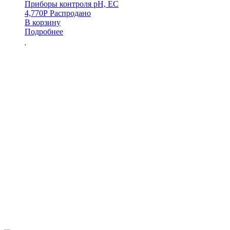
Приборы контроля pH, EC
4,770
Р
Распродано
В корзину
Подробнее