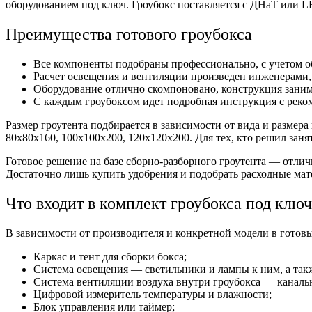
оборудованием под ключ. Гроубокс поставляется с ДНаТ или L
Преимущества готового гроубокса
Все компоненты подобраны профессионально, с учетом об
Расчет освещения и вентиляции произведен инженерами,
Оборудование отлично скомпоновано, конструкция зани
С каждым гроубоксом идет подробная инструкция с реко
Размер гроутента подбирается в зависимости от вида и размер
80х80х160, 100х100х200, 120х120х200. Для тех, кто решил заня
Готовое решение на базе сборно-разборного гроутента — отлич
Достаточно лишь купить удобрения и подобрать расходные мате
Что входит в комплект гроубокса под ключ
В зависимости от производителя и конкретной модели в готов
Каркас и тент для сборки бокса;
Система освещения — светильники и лампы к ним, а так
Система вентиляции воздуха внутри гроубокса — канальн
Цифровой измеритель температуры и влажности;
Блок управления или таймер;