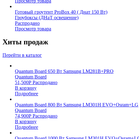
Просмотр товара
Готовый гроутент ProBox 40 ( Днат 150 Вт)
Гроубоксы (ДНаТ освещение)
Распродано
Просмотр товара
Хиты продаж
Перейти в каталог
Quantum Board 650 Вт Samsung LM281B+PRO
Quantum Board
51,500
Р
Распродано
В корзину
Подробнее
Quantum Board 800 Вт Samsung LM301H EVO+Osram+LG
Quantum Board
74,900
Р
Распродано
В корзину
Подробнее
Quantum Board 1000 Вт Samsung LM301H EVO+Osram+L