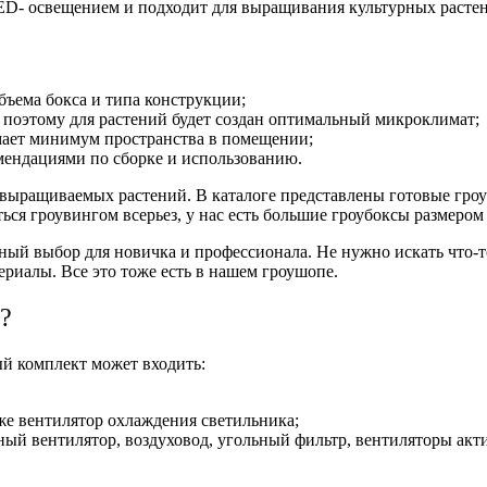
ED- освещением и подходит для выращивания культурных растен
ъема бокса и типа конструкции;
 поэтому для растений будет создан оптимальный микроклимат;
мает минимум пространства в помещении;
мендациями по сборке и использованию.
а выращиваемых растений. В каталоге представлены готовые гро
ться гроувингом всерьез, у нас есть большие гроубоксы размеро
ный выбор для новичка и профессионала. Не нужно искать что-т
риалы. Все это тоже есть в нашем гроушопе.
?
ый комплект может входить:
же вентилятор охлаждения светильника;
ый вентилятор, воздуховод, угольный фильтр, вентиляторы акти