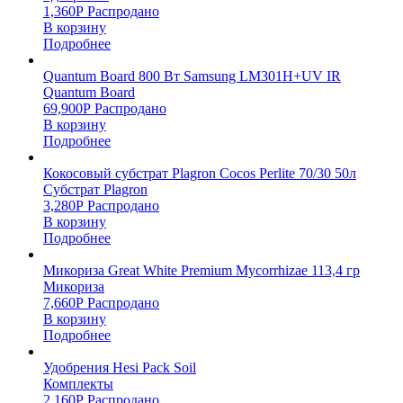
1,360
Р
Распродано
В корзину
Подробнее
Quantum Board 800 Вт Samsung LM301H+UV IR
Quantum Board
69,900
Р
Распродано
В корзину
Подробнее
Кокосовый субстрат Plagron Cocos Perlite 70/30 50л
Субстрат Plagron
3,280
Р
Распродано
В корзину
Подробнее
Микориза Great White Premium Mycorrhizae 113,4 гр
Микориза
7,660
Р
Распродано
В корзину
Подробнее
Удобрения Hesi Pack Soil
Комплекты
2,160
Р
Распродано