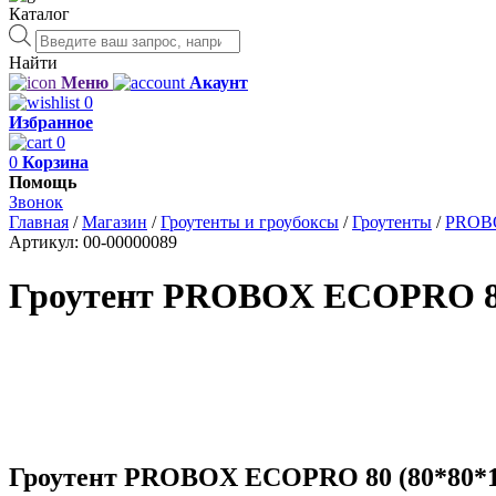
Каталог
Поиск
товаров
Найти
Меню
Акаунт
0
Избранное
0
0
Корзина
Помощь
Звонок
Главная
/
Магазин
/
Гроутенты и гроубоксы
/
Гроутенты
/
PROB
Артикул:
00-00000089
Гроутент PROBOX ECOPRO 80
Гроутент PROBOX ECOPRO 80 (80*80*1