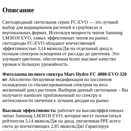
Описание
Светодиодный светильник серии FC-EVO — это лучший
выбор для выращивания растений в гроубоксах и
вертикальных фермах. Используя мощность чипов Samsung
LM301H EVO, самых эффективных чипов на рынке,
светодиоды FC-EVO обладают впечатляющей
эффективностью 3,14 мкмоль/Дж на отдельный диод и
полным спектром освещения от рассады до цветения. Это
улучшает цветение, обеспечивая более высокое качество
урожая и большую урожайность.
Фитолампа полного спектра Mars Hydro FC 4000-EVO 320
вт
Абсолютно бесшумная модификация на пассивном
охлаждении со сбалансированным спектром на весь
жизненный цикл растения. Выбирая данный светильник – Вы
получаете наиболее приближенный по спектру и
интенсивности свечения к лучшим диодам на рынке.
Высокая эффективность:
работает на высокоэффективных
чипах Samsung LM301H EVO, которые могут похвастаться
рейтингом 3,14 мкмоль/Дж на диод, увеличивая PPE всего
света до впечатляющих 2,85 мкмоль/Дж! Гарантируя