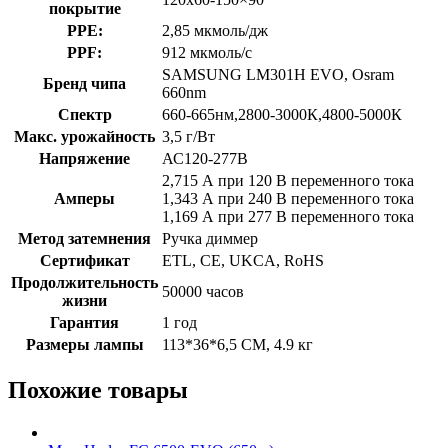
покрытие
PPE:
2,85 мкмоль/дж
PPF:
912 мкмоль/с
SAMSUNG LM301H EVO, Osram
Бренд чипа
660nm
Спектр
660-665нм,2800-3000К,4800-5000К
Макс. урожайность
3,5 г/Вт
Напряжение
АС120-277В
2,715 А при 120 В переменного тока
Амперы
1,343 А при 240 В переменного тока
1,169 А при 277 В переменного тока
Метод затемнения
Ручка диммер
Сертификат
ETL, CE, UKCA, RoHS
Продолжительность
50000 часов
жизни
Гарантия
1 год
Размеры лампы
113*36*6,5 СМ, 4.9 кг
Похожие товары