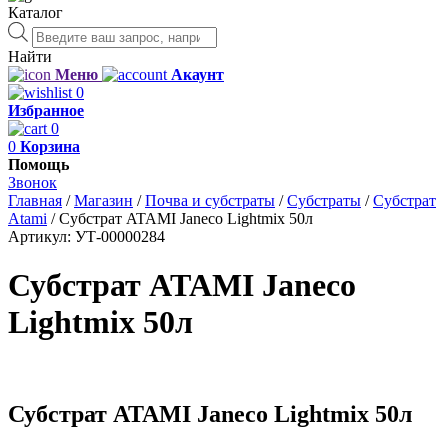
Каталог
Поиск
товаров
Найти
Меню
Акаунт
0
Избранное
0
0
Корзина
Помощь
Звонок
Главная
/
Магазин
/
Почва и субстраты
/
Субстраты
/
Субстрат
Atami
/
Субстрат ATAMI Janeco Lightmix 50л
Артикул:
УТ-00000284
Субстрат ATAMI Janeco
Lightmix 50л
Субстрат ATAMI Janeco Lightmix 50л