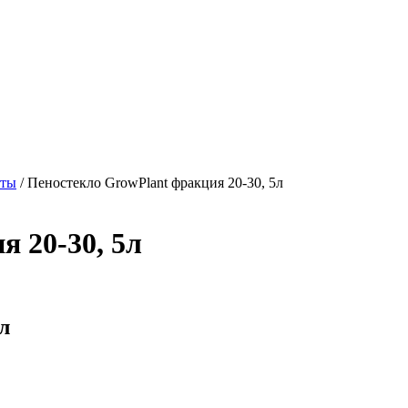
нты
/
Пеностекло GrowPlant фракция 20-30, 5л
 20-30, 5л
л