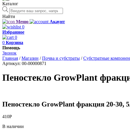
Каталог
Поиск
товаров
Найти
Меню
Акаунт
0
Избранное
0
0
Корзина
Помощь
Звонок
Главная
/
Магазин
/
Почва и субстраты
/
Субстратные компоне
Артикул:
00-00000871
Пеностекло GrowPlant фракция
Пеностекло GrowPlant фракция 20-30, 5
410
Р
В наличии