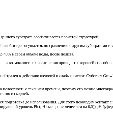
нного субстрата обеспечивается пористой структурой.
стрее осушается, по сравнению с другим субстратами и эт
0% в своем объеме воды, после полива.
возможность их соединения приводит к хорошей способности 
ейтрален к действию щелочей и слабых кислот. Субстрат GrowP
 целостность с течением времени, поэтому его можно многократ
нство из корней.
я подготовка до использования. Для этого необходим контакт с 
лирующий уровень Ph (рН смещение менее чем на 0,5)) рН буфер