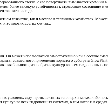
ереработанного стекла, с его поверхности вымывается кремний 
имеют более высокую устойчивость к стрессовым состояниям и 
ентов питания и др.
тном хозяйстве, так и массово в тепличных хозяйствах. Может и
, и во многих других случаях.
ии. Он может использоваться самостоятельно или в составе сме
зультат совместного применения пористого субстрата GrowPlant
ивания большого разнообразия культур во всех гидропонных сист
их условиях, саду, промышленных теплицах в матах, либо насып
культур во всех гидропонных системах, в том числе и в средах