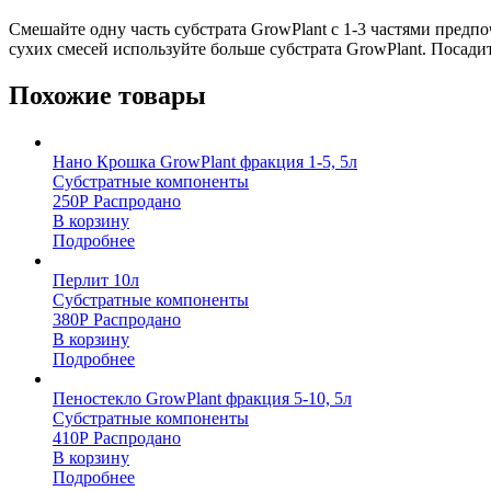
Смешайте одну часть субстрата GrowPlant с 1-3 частями предпо
сухих смесей используйте больше субстрата GrowPlant. Посади
Похожие товары
Нано Крошка GrowPlant фракция 1-5, 5л
Субстратные компоненты
250
Р
Распродано
В корзину
Подробнее
Перлит 10л
Субстратные компоненты
380
Р
Распродано
В корзину
Подробнее
Пеностекло GrowPlant фракция 5-10, 5л
Субстратные компоненты
410
Р
Распродано
В корзину
Подробнее