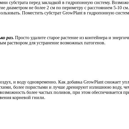
бстрата перед закладкой в гидропонную систему. Возможна 
ие диаметром не более 2 см по периметру с расстоянием 5-10 см
пользовать. Поместить субстрат GrowPlant в гидропонную систем
ко раз.
Просто удалите старое растение из контейнера и энергич
ным раствором для устранение возможных патогенов.
 воздух, и воду одновременно. Как добавка GrowPlant снижает 
сухими, более пористыми и лучше дренируют излишнюю воду, че
озможность более частых поливов, при этом обеспечивается при
овения корневой гнили.