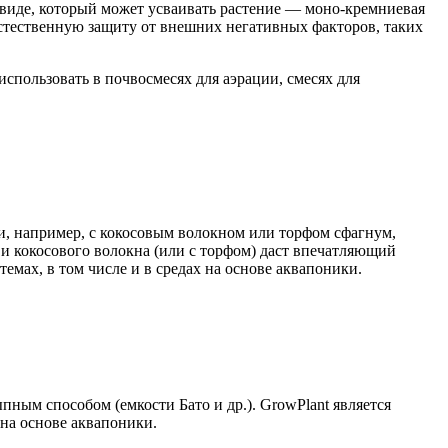
в виде, который может усваивать растение — моно-кремниевая
естественную защиту от внешних негативных факторов, таких
спользовать в почвосмесях для аэрации, смесях для
си, например, с кокосовым волокном или торфом сфагнум,
 и кокосового волокна (или с торфом) даст впечатляющий
емах, в том числе и в средах на основе аквапоники.
ным способом (емкости Бато и др.). GrowPlant является
 на основе аквапоники.