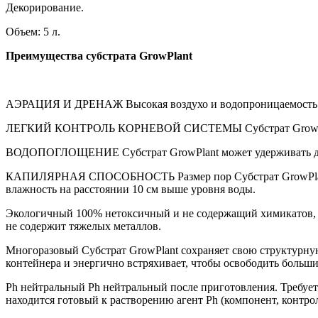
Декорирование.
Объем: 5 л.
Преимущества субстрата GrowPlant
АЭРАЦИЯ И ДРЕНАЖ Высокая воздухо и водопроницаемость да
ЛЕГКИЙ КОНТРОЛЬ КОРНЕВОЙ СИСТЕМЫ Субстрат GrowPlant бы
ВОДОПОГЛОЩЕНИЕ Субстрат GrowPlant может удерживать до 4
КАПИЛЯРНАЯ СПОСОБНОСТЬ Размер пор Субстрат GrowPlant и 
влажность на расстоянии 10 см выше уровня воды.
Экологичный 100% нетоксичный и не содержащий химикатов, н
не содержит тяжелых металлов.
Многоразовый Субстрат GrowPlant сохраняет свою структурную
контейнера и энергично встряхивает, чтобы освободить больши
Ph нейтральный Ph нейтральный после приготовления. Требуетс
находится готовый к растворению агент Ph (компонент, контро