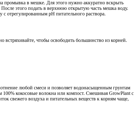
промывка в мешке. Для этого нужно аккуратно вскрыть
. После этого подать в верхнюю открытую часть мешка воду.
у с отрегулированным pH питательного раствора.
но встряхивайте, чтобы освободить большинство из корней.
уплотнение любой смеси и позволяет водонасыщенным грунтам
м 100% кокосовые волокна или компост. Смешивая GrowPlant с
ток свежего воздуха и питательных веществ к корням чаще,