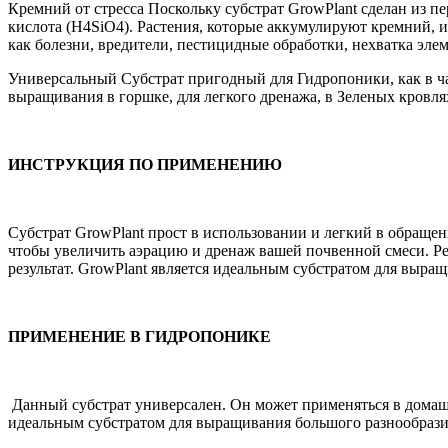
Кремний от стресса Поскольку субстрат GrowPlant сделан из п
кислота (H4SiO4). Растения, которые аккумулируют кремний, 
как болезни, вредители, пестицидные обработки, нехватка элем
Универсальный Субстрат пригодный для Гидропоники, как в час
выращивания в горшке, для легкого дренажа, в Зеленых кровлях
ИНСТРУКЦИЯ ПО ПРИМЕНЕНИЮ
Субстрат GrowPlant прост в использовании и легкий в обращен
чтобы увеличить аэрацию и дренаж вашей почвенной смеси. Ре
результат. GrowPlant является идеальным субстратом для выращ
ПРИМЕНЕНИЕ В ГИДРОПОНИКЕ
Данный субстрат универсален. Он может применяться в домашн
идеальным субстратом для выращивания большого разнообразия 