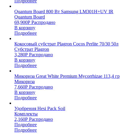
Подробнее
Quantum Board 800 Вт Samsung LM301H+UV IR
Quantum Board
69,900
Р
Распродано
В корзину
Подробнее
Кокосовый субстрат Plagron Cocos Perlite 70/30 50л
Субстрат Plagron
3,280
Р
Распродано
В корзину
Подробнее
Микориза Great White Premium Mycorrhizae 113,4 гр
Микориза
7,660
Р
Распродано
В корзину
Подробнее
Удобрения Hesi Pack Soil
Комплекты
2,160
Р
Распродано
Подробнее
Подробнее