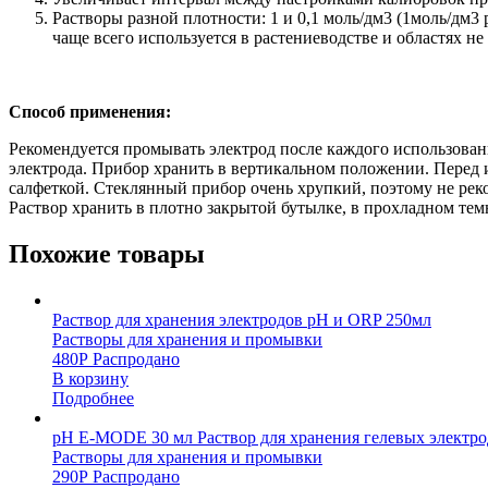
Растворы разной плотности: 1 и 0,1 моль/дм3 (1моль/дм3 
чаще всего используется в растениеводстве и областях н
Способ применения:
Рекомендуется промывать электрод после каждого использовани
электрода. Прибор хранить в вертикальном положении. Перед 
салфеткой. Стеклянный прибор очень хрупкий, поэтому не реко
Раствор хранить в плотно закрытой бутылке, в прохладном тем
Похожие товары
Раствор для хранения электродов pH и ORP 250мл
Растворы для хранения и промывки
480
Р
Распродано
В корзину
Подробнее
pH E-MODE 30 мл Раствор для хранения гелевых электро
Растворы для хранения и промывки
290
Р
Распродано