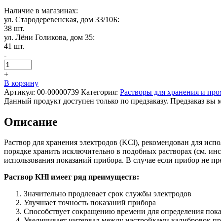
Наличие в магазинах:
ул. Стародеревенская, дом 33/10Б:
38 шт.
ул. Лёни Голикова, дом 35:
41 шт.
-
+
В корзину
Артикул:
00-00000739
Категория:
Растворы для хранения и пр
Данный продукт доступен только по предзаказу. Предзаказ вы 
Описание
Раствор для хранения электродов (KCl), рекомендован для исп
порядке хранить исключительно в подобных растворах (см. ин
использования показаний прибора. В случае если прибор не пр
Раствор KHl имеет ряд преимуществ:
Значительно продлевает срок службы электродов
Улучшает точность показаний прибора
Способствует сокращению времени для определения показ
Увеличивает интервал между настройками калибровок п