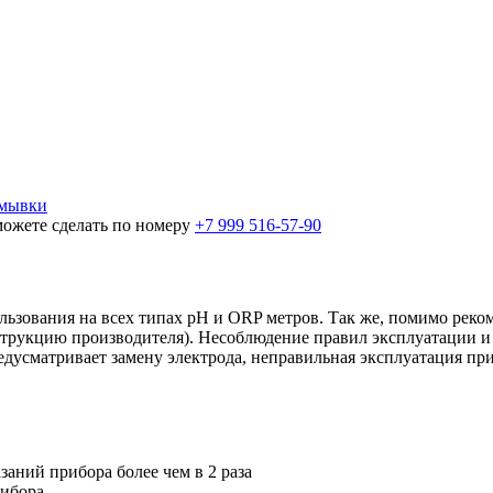
омывки
можете сделать по номеру
+7 999 516-57-90
ользования на всех типах pH и ORP метров. Так же, помимо рек
струкцию производителя). Несоблюдение правил эксплуатации и 
едусматривает замену электрода, неправильная эксплуатация при
аний прибора более чем в 2 раза
рибора