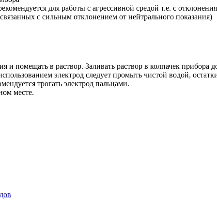
рекомендуется для работы с агрессивной средой т.е. с отклонения
е связанных с сильным отклонением от нейтрального показания)
я и помещать в раствор. Заливать раствор в колпачек прибора 
использованием электрод следует промыть чистой водой, остатк
мендуется трогать электрод пальцами.
ном месте.
дов