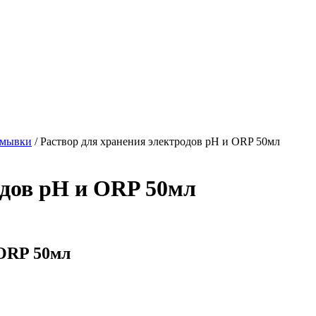
омывки
/
Раствор для хранения электродов pH и ORP 50мл
одов pH и ORP 50мл
 ORP 50мл