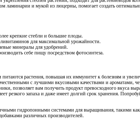
 и укрепления стеблей растений, подходит для растениеводов ко
том ламинарии и мукой из люцерны, помогает создать оптималь
лее крепкие стебли и большие плоды.
оливитаминов для максимальной урожайности.
евые минералы для удобрений.
роизводить себе пищу посредством фотосинтеза.
питаются растения, повышая их иммунитет к болезням и увелич
чественными с лучшими вкусовыми качествами и ароматами, чем
ники, позволяет вам получить продукт превосходного вкуса выр
меет резкого запаха и даже имеет долгий срок хранения. Попро
азличными гидропонными системами для выращивания, такими как
 добавками различных производителей.