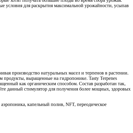
торые хотят получать большие плоды во время сбора урожая.
ные условия для раскрытия максимальной урожайности, усыпав
ивая производство натуральных масел и терпенов в растении.
 продукты, выращенные на гидропонике. Tasty Terpenes
ащенный как органическим способом. Состав разработан так,
буйте данный стимулятор для получения более мощных, здоровых
 аэропоника, капельный полив, NFT, переодическое