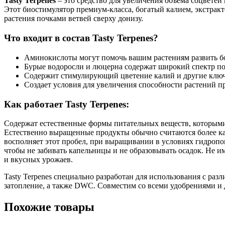
Tasty Terpenes
– это средство для увеличения объема соцветей
Этот биостимулятор премиум-класса, богатый калием, экстрак
растения почками ветвей сверху донизу.
Что входит в состав Tasty Terpenes?
Аминокислоты могут помочь вашим растениям развить бо
Бурые водоросли и люцерна содержат широкий спектр п
Содержит стимулирующий цветение калий и другие ключ
Создает условия для увеличения способности растений п
Как работает Tasty Terpenes:
Содержат естественные формы питательных веществ, которыми 
Естественно выращенные продукты обычно считаются более ка
восполняет этот пробел, при выращивании в условиях гидропо
чтобы не забивать капельницы и не образовывать осадок. Не и
и вкусных урожаев.
Tasty Terpenes специально разработан для использования с р
затопление, а также DWC. Совместим со всеми удобрениями и
Похожие товары