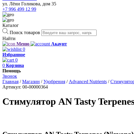
ул. Лёни Голикова, дом 35
+7 996 499 12 99
Каталог
Поиск товаров
Найти
Меню
Акаунт
0
Избранное
0
0
Корзина
Помощь
Звонок
Главная
/
Магазин
/
Удобрения
/
Advanced Nutrients
/
Стимулято
Артикул:
00-00000364
Стимулятор AN Tasty Terpenes 