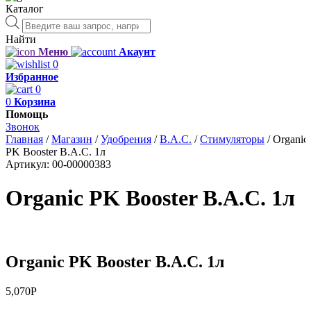
Каталог
Поиск
товаров
Найти
Меню
Акаунт
0
Избранное
0
0
Корзина
Помощь
Звонок
Главная
/
Магазин
/
Удобрения
/
B.A.C.
/
Стимуляторы
/
Organic
PK Booster B.A.C. 1л
Артикул:
00-00000383
Organic PK Booster B.A.C. 1л
Organic PK Booster B.A.C. 1л
5,070
Р