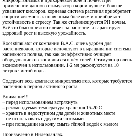
микроорганизмов в прикорневой зоне и почве. При
применении данного стимулятора корни лучше и больше
усваивают кислород, корневая система растения приобретает
сопротивляемость к почвенным болезням и приобретает
устойчивость к стрессу. Так же стабилизируется PH почвы.
Всё это благоприятно влияет на растение и гарантирует
здоровый рост и высокую урожайность.
Root stimulator от компании B.A.C. очень удобен для
растениеводов, которые используют в выращивании системы
капельного полива, так как он эффективно очищает
оборудование от скопившихся в нём солей. Стимулятор очень
экономичен в использовании, 1-2 мл расходуются на 10
литров чистой воды.
Содержит весь комплекс микроэлементов, которые требуются
растению в период активного роста.
Внимание!!!
– перед использованием встряхнуть
– рекомендуемая температура хранения 15-20 С
– хранить в недоступном для детей и животных месте
– не использовать с другими энзимами
– при попадании на кожу смыть тёплой водой с мылом
Произведено в Нидерландах.