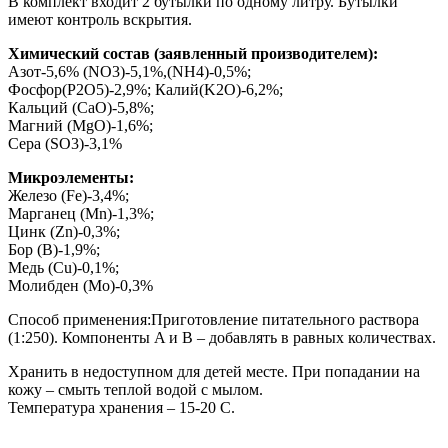
В комплект входит 2 бутылки по одному литру. Бутылки
имеют контроль вскрытия.
Химический состав (заявленный производителем):
Азот-5,6% (NO3)-5,1%,(NH4)-0,5%;
Фосфор(P2O5)-2,9%; Калий(K2O)-6,2%;
Кальций (CaO)-5,8%;
Магний (MgO)-1,6%;
Сера (SO3)-3,1%
Микроэлементы:
Железо (Fe)-3,4%;
Марганец (Mn)-1,3%;
Цинк (Zn)-0,3%;
Бор (B)-1,9%;
Медь (Cu)-0,1%;
Молибден (Mo)-0,3%
Способ применения:Приготовление питательного раствора
(1:250). Компоненты A и B – добавлять в равных количествах.
Хранить в недоступном для детей месте. При попадании на
кожу – смыть теплой водой с мылом.
Температура хранения – 15-20 С.