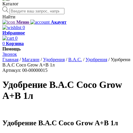
Каталог
Поиск
товаров
Найти
Меню
Акаунт
0
Избранное
0
0
Корзина
Помощь
Звонок
Главная
/
Магазин
/
Удобрения
/
B.A.C.
/
Удобрения
/
Удобрение
B.A.C Coco Grow A+B 1л
Артикул:
00-00000015
Удобрение B.A.C Coco Grow
A+B 1л
Удобрение B.A.C Coco Grow A+B 1л