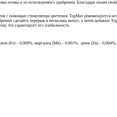
овы почвы и из используемого удобрения. Благодаря своим сво
тов с помощью стимулятора цветения, TopMax рекомендуется исп
брений сделайте перерыв в несколько минут, а затем добавьте 
ия, что гарантирует его изобильность.
лезо (Fe) – 0,009%, марганец (Mn) – 0,001%, цинк (Zn) – 0,004%, 