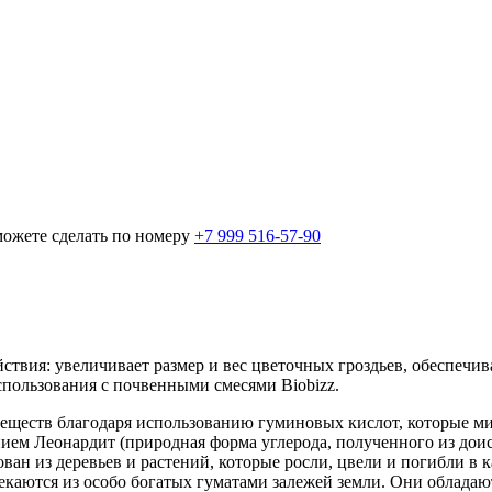
можете сделать по номеру
+7 999 516-57-90
ствия: увеличивает размер и вес цветочных гроздьев, обеспечи
спользования с почвенными смесями Biobizz.
еществ благодаря использованию гуминовых кислот, которые м
ем Леонардит (природная форма углерода, полученного из доист
ван из деревьев и растений, которые росли, цвели и погибли в
екаются из особо богатых гуматами залежей земли. Они обладаю