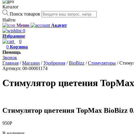
Каталог
Поиск товаров
Найти
Меню
Акаунт
0
Избранное
0
0
Корзина
Помощь
Звонок
Главная
/
Магазин
/
Удобрения
/
BioBizz
/
Стимуляторы
/
Стимул
Артикул:
00-00001174
Стимулятор цветения TopMax 
Стимулятор цветения TopMax BioBizz 0
950
Р
В наличии