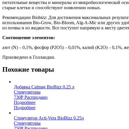
питательные вещества и минералы из микробиологической осн
старые клетки и способствуют появлению новых.
Рекомендации Biobizz: Для достижения максимальных результа
использования Bio-Grow, Bio-Bloom, Alg-A-Mic или других удо
из почвы и из жидкости. Все поступит напрямую к месту цветен
Соотношение элементов:
азот (N) – 0,1%, фосфор (P2O5) – 0,01%, калий (K2O) – 0,1%, же
Произведено в Голландии.
Похожие товары
Добавка Calmag BioBizz 0.25 л
Стимуляторы
730
Р
Распродано
Подробнее
Подробнее
Стимулятор Acti-Vera BioBizz 0.25л
Стимуляторы
750
Р
Распродано