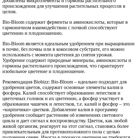
добавлены микроэлементы и гормоны растительного
происхождения для улучшения растительных процессов в
целом.
Bio-Bloom содержит ферменты и аминокислоты, которые в
гармоничном взаимодействии с почвой способствуют
цветению и плодоношению.
Bio-Bloom является идеальным удобрением при выращивании
в почве, без почвы или в кокосовом субстрате, его можно
использовать с момента цветения до снятия урожая.
Удобрение содержит природные минералы, аминокислоты и
гормоны растительного происхождения, что гарантирует
изобильное цветение и плодоношение.
Рекомендация Biobizz: Bio-Bloom – идеально подходит для
удобрения цветов, содержит основные элементы калия и
фосфора. Калий способствует образованию лепестков и
цветочных головок и их цветению, а фосфор участвует в
образовании чашечек и лепестков, т.е. калий и фосфор – это
«кирпичики» цветков. Добавление калия в программу
удобрения сообщает растениям об изменениях светового
цикла и дает сигнал к воспроизводству. Цветок, как любой
живой организм, реагирует на этот сигнал, становясь более
привлекательным для противоположного пола с целью
получения семян. Иногда в процессе цветения не требуются