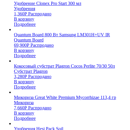
Удобрение Clonex Pro Start 300 мл
Удобрения
1,360
Р
Распродано
В корзину
Подробнее
Quantum Board 800 Вт Samsung LM301H+UV IR
Quantum Board
69,900
Р
Распродано
В корзину
Подробнее
Кокосовый субстрат Plagron Cocos Perlite 70/30 50л
Субстрат Plagron
3,280
Р
Распродано
В корзину
Подробнее
Микориза Great White Premium Mycorrhizae 113,4 гр
Микориза
7,660
Р
Распродано
В корзину
Подробнее
Удобрения Hesi Pack Soil