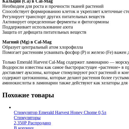
Кальций (Ca) в Cal-Mag
Необходим для роста и прочности тканей растений
Способствует формированию клеток и укрепляет клеточные ст
Регулирует транспорт других питательных веществ
Активирует определенные ферменты и фитогормоны
Поддерживает использование азота
Защита от дефицита питательных веществ
Магний (Mg) в Cal-Mag
Образует центральный атом хлорофилла
Помогает растениям усваивать фосфор (P) и железо (Fe) важен
Только Emerald Harvest Cal-Mag содержит ламинарию — морск
Водоросли известны как самое быстрорастущее «растение» в п
доставляет ауксины, которые стимулируют рост растений и ко
содержит цитокинины, которые делают растения более густыми
аминокислоты в ламинарии также действуют как хелаторы для
Похожие товары
Стимулятор Emerald Harvest Honey Chome 0,5л
Стимуляторы
2,350
Р
Распродано
В корзину