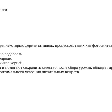
енки
 для некоторых ферментативных процессов, таких как фотосинте
ую водоросль.
рироде.
нчиков корней
 и помогают сохранить качество после сбора урожая, обладает
 оптимального усвоения питательных веществ