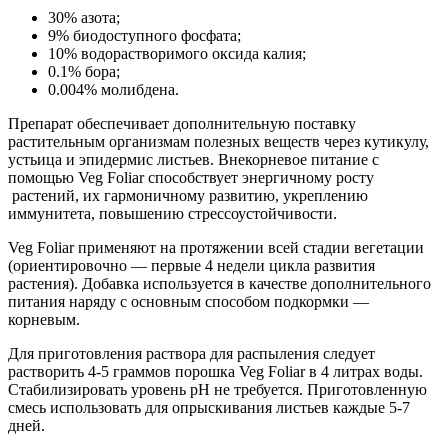
30% азота;
9% биодоступного фосфата;
10% водорастворимого оксида калия;
0.1% бора;
0.004% молибдена.
Препарат обеспечивает дополнительную поставку
растительным организмам полезных веществ через кутикулу,
устьица и эпидермис листьев. Внекорневое питание с
помощью Veg Foliar способствует энергичному росту
растений, их гармоничному развитию, укреплению
иммунитета, повышению стрессоустойчивости.
Veg Foliar применяют на протяжении всей стадии вегетации
(ориентировочно — первые 4 недели цикла развития
растения). Добавка используется в качестве дополнительного
питания наряду с основным способом подкормки —
корневым.
Для приготовления раствора для распыления следует
растворить 4-5 граммов порошка Veg Foliar в 4 литрах воды.
Стабилизировать уровень pH не требуется. Приготовленную
смесь использовать для опрыскивания листьев каждые 5-7
дней.