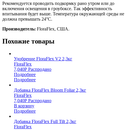
Рекомендуется проводить подкормку рано утром или до
включения освещения в гроубоксе. Так эффективность
впитывания будет выше. Температура окружающей среды не
должна превышать 24°C.
Производитель:
FloraFlex, США.
Похожие товары
Удобрение FloraFlex V2 2,3кг
FloraFlex
7,040
Р
Распродано
Подробнее
Подробнее
Добавка FloraFlex Bloom Foliar 2,3кг
FloraFlex
7,040
Р
Распродано
В корзину
Подробнее
Добавка FloraFlex Full Tilt 2,3кг
FloraFlex