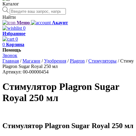
Каталог
Поиск
товаров
Найти
Меню
Акаунт
0
Избранное
0
0
Корзина
Помощь
Звонок
Главная
/
Магазин
/
Удобрения
/
Plagron
/
Стимуляторы
/
Стимул
Plagron Sugar Royal 250 мл
Артикул:
00-00000454
Стимулятор Plagron Sugar
Royal 250 мл
Стимулятор Plagron Sugar Royal 250 мл