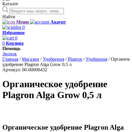
Каталог
Поиск
товаров
Найти
Меню
Акаунт
0
Избранное
0
0
Корзина
Помощь
Звонок
Главная
/
Магазин
/
Удобрения
/
Plagron
/
Удобрения
/
Органичес
удобрение Plagron Alga Grow 0,5 л
Артикул:
00-00000432
Органическое удобрение
Plagron Alga Grow 0,5 л
Органическое удобрение Plagron Alga