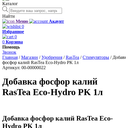
Каталог
Поиск
товаров
Найти
Меню
Акаунт
0
Избранное
0
0
Корзина
Помощь
Звонок
Главная
/
Магазин
/
Удобрения
/
RasTea
/
Стимуляторы
/
Добавк
фосфор калий RasTea Eco-Hydro PK 1л
Артикул:
00-00000022
Добавка фосфор калий
RasTea Eco-Hydro PK 1л
Добавка фосфор калий RasTea Eco-
Hydro PK 1л