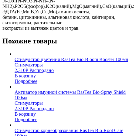
N-азот(N-NO3,N-NH4,N-
NH2),P2O5(фосфор),K2O(калий),MgO(магний),CaO(кальций),SO
ЭДТА(Fe,Mn,B,Zn,Cu,Mo),аминокислоты,
бетаин, цитокинины, альгиновая кислота, кайгидрин,
фитогормоны, растительные
экстракты из вытяжек цветов и трав.
Похожие товары
Стимулятор цветения RasTea Bio-Bloom Booster 100мл
Стимуляторы
2,310
Р
Распродано
В корзину
Подробнее
Активатор имунной системы RasTea Bio-Spray Shield
100мл
Стимуляторы
2,310
Р
Распродано
В корзину
Подробнее
Стимулятор корнеобразования RasTea Bio-Root Care
100мл