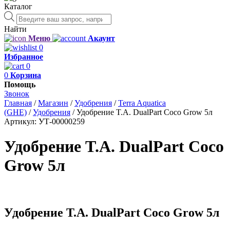
Каталог
Поиск
товаров
Найти
Меню
Акаунт
0
Избранное
0
0
Корзина
Помощь
Звонок
Главная
/
Магазин
/
Удобрения
/
Terra Aquatica
(GHE)
/
Удобрения
/
Удобрение T.A. DualPart Coco Grow 5л
Артикул:
УТ-00000259
Удобрение T.A. DualPart Coco
Grow 5л
Удобрение T.A. DualPart Coco Grow 5л