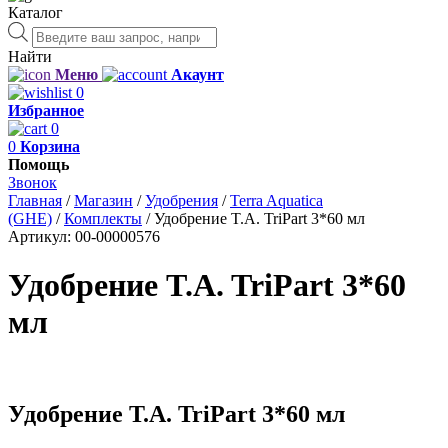
Каталог
Поиск
товаров
Найти
Меню
Акаунт
0
Избранное
0
0
Корзина
Помощь
Звонок
Главная
/
Магазин
/
Удобрения
/
Terra Aquatica
(GHE)
/
Комплекты
/
Удобрение T.A. TriPart 3*60 мл
Артикул:
00-00000576
Удобрение T.A. TriPart 3*60
мл
Удобрение T.A. TriPart 3*60 мл