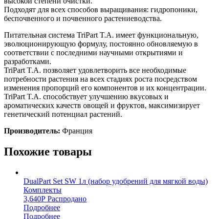
высокой степени очистки.
Подходят для всех способов выращивания: гидропоники,
беспочвенного и почвенного растениеводства.
Питательная система TriPart T.A. имеет функциональную,
эволюционирующую формулу, постоянно обновляемую в
соответствии с последними научными открытиями и
разработками.
TriPart T.A. позволяет удовлетворить все необходимые
потребности растения на всех стадиях роста посредством
изменения пропорций его компонентов и их концентрации.
TriPart T.A. способствует улучшению вкусовых и
ароматических качеств овощей и фруктов, максимизирует
генетический потенциал растений.
Производитель:
Франция
Похожие товары
DualPart Set SW 1л (набор удобрений для мягкой воды)
Комплекты
3,640
Р
Распродано
Подробнее
Подробнее