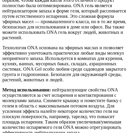
образом, чтобы каждая капля этого отличного продукт
полностью была оптимизирована. ONA гель является
нейтрализатором запаха в форме геля, который рассеивается
путем естественного испарения. Это сложная формула
эфирных масел — промышленного класса, но в то же время,
безопасных для использования в доме или офисе. Вы также
можете использовать ONA гель вокруг людей, животных и
растений.
Технология ONA основана на эфирных маслах и позволяет
эффективно уничтожать практически любые виды молекул
неприятного запаха. Используется в комнатах для курения,
кухнях, ваннах, мусорных баках, складах, аэрационных
системах. ONA Gel особо любим среди садоводов закрытого
грунта и гидропоники. Безопасен для окружающей среды,
растений, животных и людей.
Метод использования:
нейтрализующие свойства ONA
осуществляются за счет испарения и контактирования с
молекулами запаха. Снимите крышку и поместите банку с
гелем в область с максимальным потоком воздуха. Для
усиления эффекта налейте некоторое количество геля на
плоскую поверхность, например, тарелку, что повысит
площадь испарения. Таким образом увеличивая/уменьшая
количество испаряемого геля ONA можно отрегулировать
эффективность нейтрализации запаха.