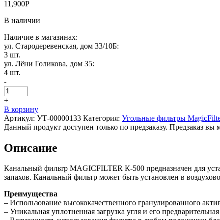
11,900
Р
В наличии
Наличие в магазинах:
ул. Стародеревенская, дом 33/10Б:
3 шт.
ул. Лёни Голикова, дом 35:
4 шт.
-
+
В корзину
Артикул:
УТ-00000133
Категория:
Угольные фильтры MagicFilte
Данный продукт доступен только по предзаказу. Предзаказ вы 
Описание
Канальный фильтр MAGICFILTER К-500 предназначен для устан
запахов. Канальный фильтр может быть установлен в воздуховод
Преимущества
– Использование высококачественного гранулированного актив
– Уникальная уплотненная загрузка угля и его предварительна