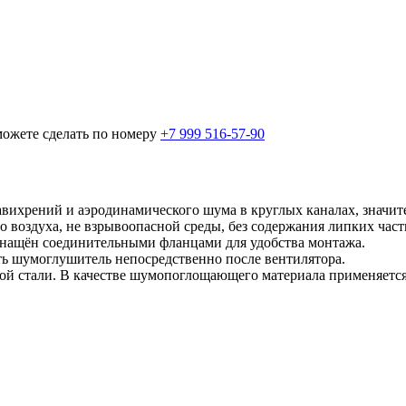
можете сделать по номеру
+7 999 516-57-90
вихрений и аэродинамического шума в круглых каналах, значит
воздуха, не взрывоопасной среды, без содержания липких части
снащён соединительными фланцами для удобства монтажа.
ть шумоглушитель непосредственно после вентилятора.
ной стали. В качестве шумопоглощающего материала применяетс