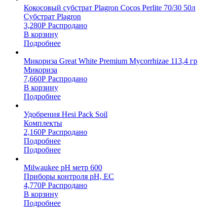
Кокосовый субстрат Plagron Cocos Perlite 70/30 50л
Субстрат Plagron
3,280
Р
Распродано
В корзину
Подробнее
Микориза Great White Premium Mycorrhizae 113,4 гр
Микориза
7,660
Р
Распродано
В корзину
Подробнее
Удобрения Hesi Pack Soil
Комплекты
2,160
Р
Распродано
Подробнее
Подробнее
Milwaukee pH метр 600
Приборы контроля pH, EC
4,770
Р
Распродано
В корзину
Подробнее