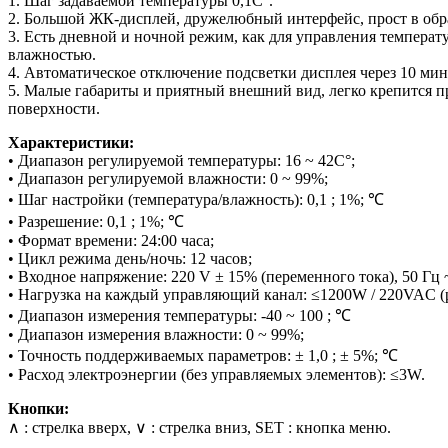
1. Шаг задаваемой температуры 0,1С°.
2. Большой ЖК-дисплей, дружелюбный интерфейс, прост в об
3. Есть дневной и ночной режим, как для управления температ
влажностью.
4. Автоматическое отключение подсветки дисплея через 10 мин
5. Малые габариты и приятный внешний вид, легко крепится п
поверхности.
Характеристики:
• Диапазон регулируемой температуры: 16 ~ 42С°;
• Диапазон регулируемой влажности: 0 ~ 99%;
• Шаг настройки (температура/влажность): 0,1 ; 1%; ℃
• Разрешение: 0,1 ; 1%; ℃
• Формат времени: 24:00 часа;
• Цикл режима день/ночь: 12 часов;
• Входное напряжение: 220 V ± 15% (переменного тока), 50 Гц 
• Нагрузка на каждый управляющий канал: ≤1200W / 220VAC (р
• Диапазон измерения температуры: -40 ~ 100 ; ℃
• Диапазон измерения влажности: 0 ~ 99%;
• Точность поддерживаемых параметров: ± 1,0 ; ± 5%; ℃
• Расход электроэнергии (без управляемых элементов): ≤3W.
Кнопки:
∧ : стрелка вверх, ∨ : стрелка вниз, SET : кнопка меню.