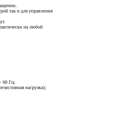
ращении.
урой так и для управления
ут.
рактически на любой
~ 60 Гц;
езистивная нагрузка);