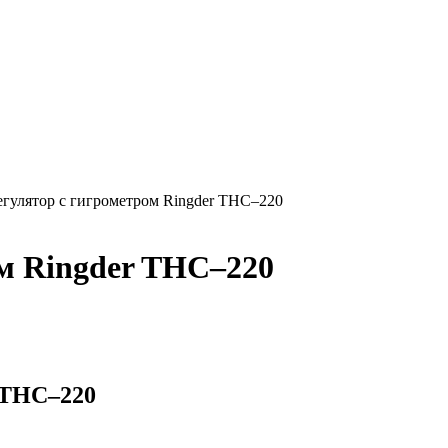
гулятор с гигрометром Ringder THC–220
м Ringder THC–220
 THC–220