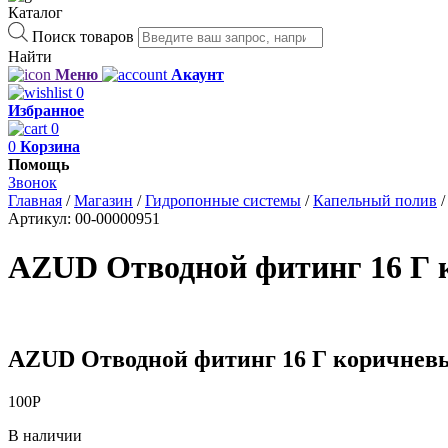
Каталог
Поиск товаров
Найти
Меню
Акаунт
0
Избранное
0
0
Корзина
Помощь
Звонок
Главная
/
Магазин
/
Гидропонные системы
/
Капельный полив
Артикул:
00-00000951
AZUD Отводной фитинг 16 Г
AZUD Отводной фитинг 16 Г коричнев
100
Р
В наличии