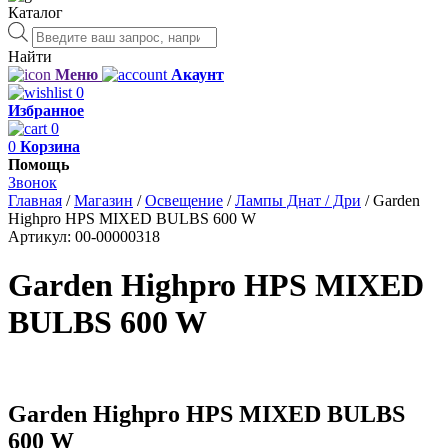
Каталог
Поиск
товаров
Найти
Меню
Акаунт
0
Избранное
0
0
Корзина
Помощь
Звонок
Главная
/
Магазин
/
Освещение
/
Лампы Днат / Дри
/
Garden
Highpro HPS MIXED BULBS 600 W
Артикул:
00-00000318
Garden Highpro HPS MIXED
BULBS 600 W
Garden Highpro HPS MIXED BULBS
600 W