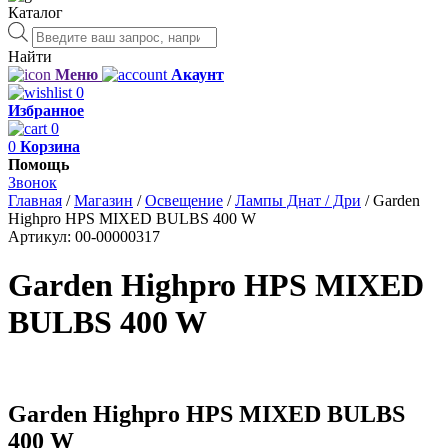
Каталог
Поиск
товаров
Найти
Меню
Акаунт
0
Избранное
0
0
Корзина
Помощь
Звонок
Главная
/
Магазин
/
Освещение
/
Лампы Днат / Дри
/
Garden
Highpro HPS MIXED BULBS 400 W
Артикул:
00-00000317
Garden Highpro HPS MIXED
BULBS 400 W
Garden Highpro HPS MIXED BULBS
400 W