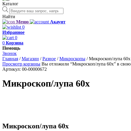
Каталог
Поиск
товаров
Найти
Меню
Акаунт
0
Избранное
0
0
Корзина
Помощь
Звонок
Главная
/
Магазин
/
Разное
/
Микроскопы
/
Микроскоп/лупа 60x
Просмотр корзины
Вы отложили “Микроскоп/лупа 60x” в свою 
Артикул:
00-00000672
Микроскоп/лупа 60x
Микроскоп/лупа 60x