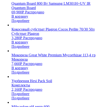
Quantum Board 800 Вт Samsung LM301H+UV IR
Quantum Board
69,900
Р
Распродано
В корзину
Подробнее
Кокосовый субстрат Plagron Cocos Perlite 70/30 50л
Субстрат Plagron
3,280
Р
Распродано
В корзину
Подробнее
Микориза Great White Premium Mycorrhizae 113,4 гр
Микориза
7,660
Р
Распродано
В корзину
Подробнее
Удобрения Hesi Pack Soil
Комплекты
2,160
Р
Распродано
Подробнее
Подробнее
Milwaukee pH метр 600