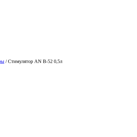
ры
/
Стимулятор AN B-52 0,5л