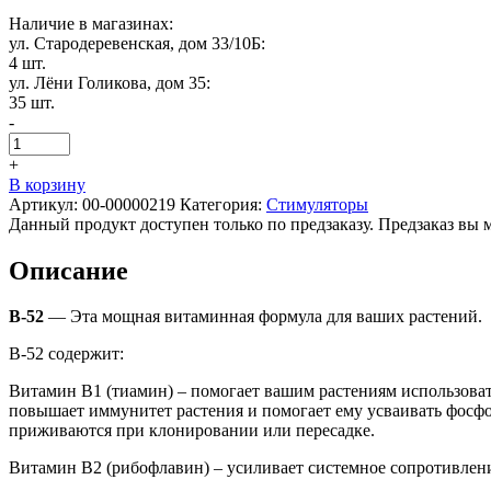
Наличие в магазинах:
ул. Стародеревенская, дом 33/10Б:
4 шт.
ул. Лёни Голикова, дом 35:
35 шт.
-
+
В корзину
Артикул:
00-00000219
Категория:
Стимуляторы
Данный продукт доступен только по предзаказу. Предзаказ вы 
Описание
B-52
— Эта мощная витаминная формула для ваших растений.
B-52 содержит:
Витамин B1 (тиамин) – помогает вашим растениям использовать
повышает иммунитет растения и помогает ему усваивать фосфор
приживаются при клонировании или пересадке.
Витамин В2 (рибофлавин) – усиливает системное сопротивлен