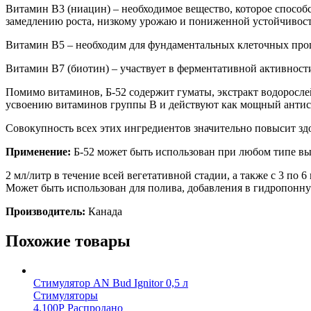
Витамин B3 (ниацин) – необходимое вещество, которое спосо
замедлению роста, низкому урожаю и пониженной устойчивост
Витамин В5 – необходим для фундаментальных клеточных про
Витамин B7 (биотин) – участвует в ферментативной активности
Помимо витаминов, Б-52 содержит гуматы, экстракт водорослей
усвоению витаминов группы В и действуют как мощный антист
Совокупность всех этих ингредиентов значительно повысит зд
Применение:
Б-52 может быть использован при любом типе вы
2 мл/литр в течение всей вегетативной стадии, а также с 3 по 6
Может быть использован для полива, добавления в гидропонну
Производитель:
Канада
Похожие товары
Стимулятор AN Bud Ignitor 0,5 л
Стимуляторы
4,100
Р
Распродано