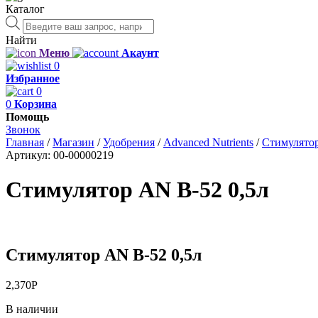
Каталог
Поиск
товаров
Найти
Меню
Акаунт
0
Избранное
0
0
Корзина
Помощь
Звонок
Главная
/
Магазин
/
Удобрения
/
Advanced Nutrients
/
Стимулято
Артикул:
00-00000219
Стимулятор AN B-52 0,5л
Стимулятор AN B-52 0,5л
2,370
Р
В наличии