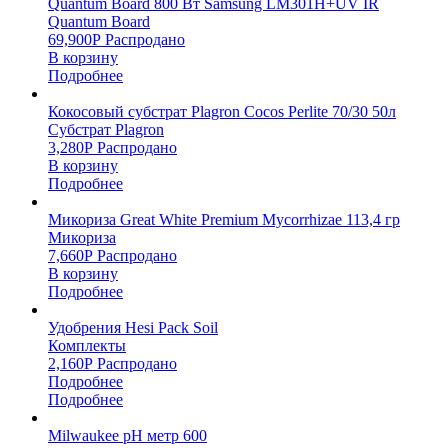
Quantum Board 800 Вт Samsung LM301H+UV IR
Quantum Board
69,900
Р
Распродано
В корзину
Подробнее
Кокосовый субстрат Plagron Cocos Perlite 70/30 50л
Субстрат Plagron
3,280
Р
Распродано
В корзину
Подробнее
Микориза Great White Premium Mycorrhizae 113,4 гр
Микориза
7,660
Р
Распродано
В корзину
Подробнее
Удобрения Hesi Pack Soil
Комплекты
2,160
Р
Распродано
Подробнее
Подробнее
Milwaukee pH метр 600