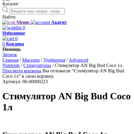
Каталог
Поиск
товаров
Найти
Меню
Акаунт
0
Избранное
0
0
Корзина
Помощь
Звонок
Главная
/
Магазин
/
Удобрения
/
Advanced
Nutrients
/
Стимуляторы
/
Стимулятор AN Big Bud Coco 1л
Просмотр корзины
Вы отложили “Стимулятор AN Big Bud
Coco 1л” в свою корзину.
Артикул:
00-00000223
Стимулятор AN Big Bud Coco
1л