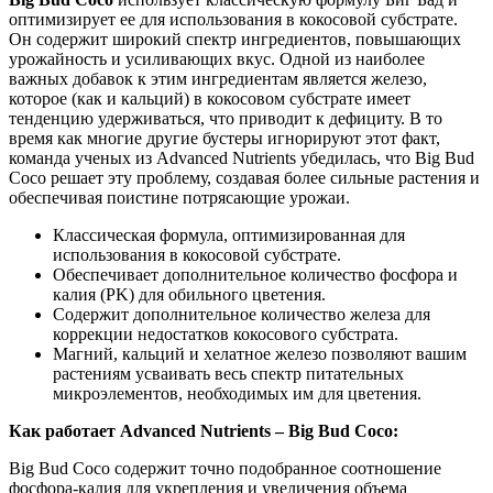
оптимизирует ее для использования в кокосовой субстрате.
Он содержит широкий спектр ингредиентов, повышающих
урожайность и усиливающих вкус. Одной из наиболее
важных добавок к этим ингредиентам является железо,
которое (как и кальций) в кокосовом субстрате имеет
тенденцию удерживаться, что приводит к дефициту. В то
время как многие другие бустеры игнорируют этот факт,
команда ученых из Advanced Nutrients убедилась, что Big Bud
Coco решает эту проблему, создавая более сильные растения и
обеспечивая поистине потрясающие урожаи.
Классическая формула, оптимизированная для
использования в кокосовой субстрате.
Обеспечивает дополнительное количество фосфора и
калия (PK) для обильного цветения.
Содержит дополнительное количество железа для
коррекции недостатков кокосового субстрата.
Магний, кальций и хелатное железо позволяют вашим
растениям усваивать весь спектр питательных
микроэлементов, необходимых им для цветения.
Как работает Advanced Nutrients – Big Bud Coco:
Big Bud Coco содержит точно подобранное соотношение
фосфора-калия для укрепления и увеличения объема