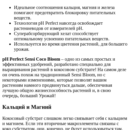
Идеальное соотношения кальция, магния и железа
помогают предотвратить блокировку питательных
веществ.
Технология pH Perfect навсегда освобождает
растениеводов от измерителей pH.
Суперабсорбирующий хелат способствует
оптимальному усвоению питательных веществ.
Используется во время цветения растений, для большего
урожая.
pH Perfect Sensi Coco Bloom
– одно из самых простых и
эффективных удобрений, разработано специально для
выращивания растений в кокосовом субстрате! На самом деле
он очень похож на традиционный Sensi Bloom, но с
некоторыми изменениями, которые позволят вашим
растениям намного продвинуться дальше, обеспечивая
лучшую общую жизнеспособность растений и, в свою
очередь, больший Урожай!
Кальций и Магний
Кокосовый субстрат слишком легко связывает себя с кальцием
и магнием. Если эти вторичные макроэлементы связаны с
коко субстратом, они, конечно, не будут использоваться там,