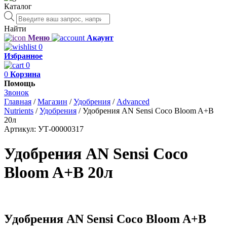
Каталог
Поиск
товаров
Найти
Меню
Акаунт
0
Избранное
0
0
Корзина
Помощь
Звонок
Главная
/
Магазин
/
Удобрения
/
Advanced
Nutrients
/
Удобрения
/
Удобрения AN Sensi Coco Bloom A+B
20л
Артикул:
УТ-00000317
Удобрения AN Sensi Coco
Bloom A+B 20л
Удобрения AN Sensi Coco Bloom A+B