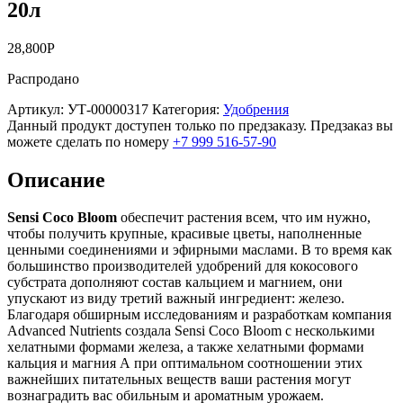
20л
28,800
Р
Распродано
Артикул:
УТ-00000317
Категория:
Удобрения
Данный продукт доступен только по предзаказу. Предзаказ вы
можете сделать по номеру
+7 999 516-57-90
Описание
Sensi Coco Bloom
обеспечит растения всем, что им нужно,
чтобы получить крупные, красивые цветы, наполненные
ценными соединениями и эфирными маслами. В то время как
большинство производителей удобрений для кокосового
субстрата дополняют состав кальцием и магнием, они
упускают из виду третий важный ингредиент: железо.
Благодаря обширным исследованиям и разработкам компания
Advanced Nutrients создала Sensi Coco Bloom с несколькими
хелатными формами железа, а также хелатными формами
кальция и магния А при оптимальном соотношении этих
важнейших питательных веществ ваши растения могут
вознаградить вас обильным и ароматным урожаем.