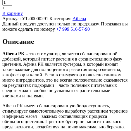
+
В корзину
Артикул:
УТ-00000291
Категория:
Athena
Данный продукт доступен только по предзаказу. Предзаказ вы
можете сделать по номеру
+7 999 516-57-90
Описание
Athena PK –
это cтимулятор, является сбалансированной
добавкой, который питает растения в средне-позднюю фазу
цветения. Афина РК является бустером, в который входят
такие важные для полноценного развития микроэлементы,
как фосфор и калий. Если в стимулятор включено слишком
много ингредиентов, это не всегда положительно сказывается
на результатах подкормки – часть полезных питательных
средств может вообще не усваиваться растительными
клетками и тканями.
Athena PK имеет сбалансированную биодоступность,
стимулирует самостоятельную выработку растением терпенов
и эфирных масел – важных составляющих процесса
обильного цветения. При этом бустер не наносит никакого
вреда экологии, воздействуя на почву максимально бережно.