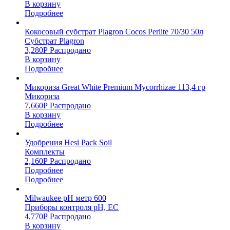
В корзину
Подробнее
Кокосовый субстрат Plagron Cocos Perlite 70/30 50л
Субстрат Plagron
3,280
Р
Распродано
В корзину
Подробнее
Микориза Great White Premium Mycorrhizae 113,4 гр
Микориза
7,660
Р
Распродано
В корзину
Подробнее
Удобрения Hesi Pack Soil
Комплекты
2,160
Р
Распродано
Подробнее
Подробнее
Milwaukee pH метр 600
Приборы контроля pH, EC
4,770
Р
Распродано
В корзину