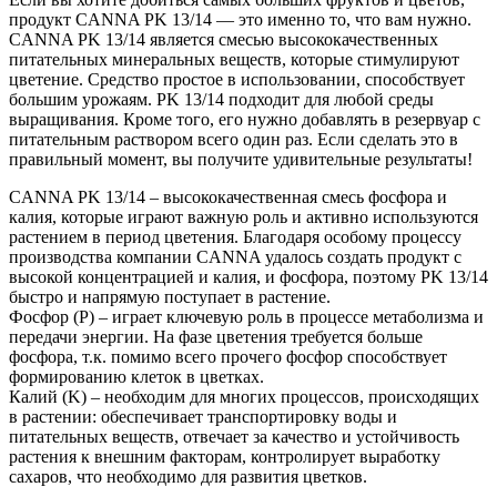
продукт CANNA PK 13/14 — это именно то, что вам нужно.
CANNA PK 13/14 является смесью высококачественных
питательных минеральных веществ, которые стимулируют
цветение. Средство простое в использовании, способствует
большим урожаям. PK 13/14 подходит для любой среды
выращивания. Кроме того, его нужно добавлять в резервуар с
питательным раствором всего один раз. Если сделать это в
правильный момент, вы получите удивительные результаты!
CANNA PK 13/14 – высококачественная смесь фосфора и
калия, которые играют важную роль и активно используются
растением в период цветения. Благодаря особому процессу
производства компании CANNA удалось создать продукт с
высокой концентрацией и калия, и фосфора, поэтому PK 13/14
быстро и напрямую поступает в растение.
Фосфор (P) – играет ключевую роль в процессе метаболизма и
передачи энергии. На фазе цветения требуется больше
фосфора, т.к. помимо всего прочего фосфор способствует
формированию клеток в цветках.
Калий (K) – необходим для многих процессов, происходящих
в растении: обеспечивает транспортировку воды и
питательных веществ, отвечает за качество и устойчивость
растения к внешним факторам, контролирует выработку
сахаров, что необходимо для развития цветков.