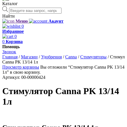
Каталог
Поиск
товаров
Найти
Меню
Акаунт
0
Избранное
0
0
Корзина
Помощь
Звонок
Главная
/
Магазин
/
Удобрения
/
Canna
/
Стимуляторы
/
Стимуля
Canna PK 13/14 1л
Просмотр корзины
Вы отложили “Стимулятор Canna PK 13/14
1л” в свою корзину.
Артикул:
00-00000424
Стимулятор Canna PK 13/14
1л