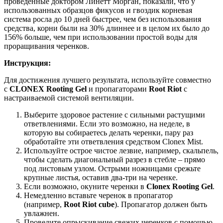
проведенные доктором Линетт Морган, показали, что у
использованных образцов фикусов и гвоздик корневая
система росла до 10 дней быстрее, чем без использования
средства, корни были на 30% длиннее и в целом их было до
156% больше, чем при использовании простой воды для
проращивания черенков.
Инструкция:
Для достижения лучшего результата, используйте совместно
с
CLONEX Rooting Gel
и пропагаторами
Root Riot
с
настраиваемой системой вентиляции.
Выберите здоровое растение с сильными растущими
ответвлениями. Если это возможно, на неделе, в
которую вы собираетесь делать черенки, пару раз
обработайте эти ответвления средством Clonex Mist.
Используйте острое чистое лезвие, например, скальпель,
чтобы сделать диагональный разрез в стебле – прямо
под листовым узлом. Острыми ножницами срежьте
крупные листья, оставив два-три на черенке.
Если возможно, окуните черенки в
Clonex Rooting Gel
.
Немедленно вставьте черенок в пропагатор
(например,
Root Riot cube
). Пропагатор должен быть
увлажнен.
Проведите опрыскивание свежих черенков с помощью