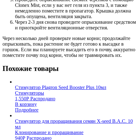
Clonex Mist, если у вас нет геля из пункта 3, и также
немедленно поместите в пропагатор. Крышка должна
быть опущена, вентиляция закрыта.
Через 2-3 дня снова проведите опрыскивание средством
и приоткройте вентиляционные отверстия.
Через несколько дней проверьте новые корни; продолжайте
опрыскивать, пока растение не будет готово к высадке в
горшок. Если вы планируете высадить его в почву, аккуратно
поместите почву под корни, чтобы не травмировать их.
Похожие товары
Стимулятор Plagron Seed Booster Plus 10мл
Стимуляторы
1,550
Р
Распродано
В корзину
Подробнее
Стимулятор для проращивания семян X-seed B.A.C. 10
мл
Клонирование и проращивание
940
Р
Распродано