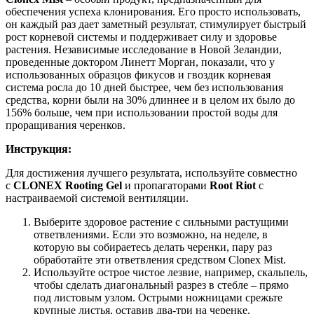
обеспечения успеха клонирования. Его просто использовать,
он каждый раз дает заметный результат, стимулирует быстрый
рост корневой системы и поддерживает силу и здоровье
растения. Независимые исследование в Новой Зеландии,
проведенные доктором Линетт Морган, показали, что у
использованных образцов фикусов и гвоздик корневая
система росла до 10 дней быстрее, чем без использования
средства, корни были на 30% длиннее и в целом их было до
156% больше, чем при использовании простой воды для
проращивания черенков.
Инструкция:
Для достижения лучшего результата, используйте совместно
с
CLONEX Rooting Gel
и пропагаторами
Root Riot
с
настраиваемой системой вентиляции.
Выберите здоровое растение с сильными растущими
ответвлениями. Если это возможно, на неделе, в
которую вы собираетесь делать черенки, пару раз
обработайте эти ответвления средством Clonex Mist.
Используйте острое чистое лезвие, например, скальпель,
чтобы сделать диагональный разрез в стебле – прямо
под листовым узлом. Острыми ножницами срежьте
крупные листья, оставив два-три на черенке.