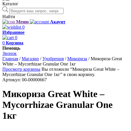
Каталог
Поиск
товаров
Найти
Меню
Акаунт
0
Избранное
0
0
Корзина
Помощь
Звонок
Главная
/
Магазин
/
Удобрения
/
Микориза
/
Микориза Great
White – Mycorrhizae Granular One 1кг
Просмотр корзины
Вы отложили “Микориза Great White –
Mycorrhizae Granular One 1кг” в свою корзину.
Артикул:
00-00000667
Микориза Great White –
Mycorrhizae Granular One
1кг