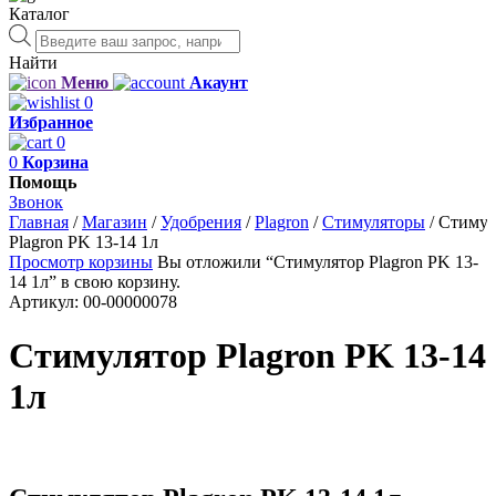
Каталог
Поиск
товаров
Найти
Меню
Акаунт
0
Избранное
0
0
Корзина
Помощь
Звонок
Главная
/
Магазин
/
Удобрения
/
Plagron
/
Стимуляторы
/
Стимул
Plagron PK 13-14 1л
Просмотр корзины
Вы отложили “Стимулятор Plagron PK 13-
14 1л” в свою корзину.
Артикул:
00-00000078
Стимулятор Plagron PK 13-14
1л