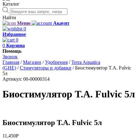
Каталог
Поиск
товаров
Найти
Меню
Акаунт
0
Избранное
0
0
Корзина
Помощь
Звонок
Главная
/
Магазин
/
Удобрения
/
Terra Aquatica
(GHE)
/
Стимуляторы и добавки
/
Биостимулятор T.A. Fulvic
5л
Артикул:
00-00000314
Биостимулятор T.A. Fulvic 5л
Биостимулятор T.A. Fulvic 5л
11,450
Р