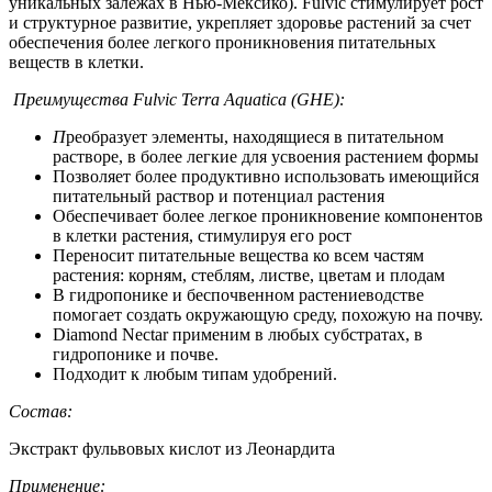
уникальных залежах в Нью-Мексико). Fulvic стимулирует рост
и структурное развитие, укрепляет здоровье растений за счет
обеспечения более легкого проникновения питательных
веществ в клетки.
Преимущества Fulvic Terra Aquatica (GHE):
П
реобразует элементы, находящиеся в питательном
растворе, в более легкие для усвоения растением формы
Позволяет более продуктивно использовать имеющийся
питательный раствор и потенциал растения
Обеспечивает более легкое проникновение компонентов
в клетки растения, стимулируя его рост
Переносит питательные вещества ко всем частям
растения: корням, стеблям, листве, цветам и плодам
В гидропонике и беспочвенном растениеводстве
помогает создать окружающую среду, похожую на почву.
Diamond Nectar применим в любых субстратах, в
гидропонике и почве.
Подходит к любым типам удобрений.
Состав:
Экстракт фульвовых кислот из Леонардита
Применение: