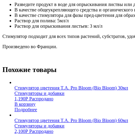
Разведите продукт в воде для опрыскивания листвы или д
В качестве общеукрепляющего средства и органического 
В качестве стимулятора для фазы пред-цветения для обра
Раствор для полива: 5мл/л
Раствор для опрыскивания листьев: 3 мл/л
Стимулятор подходит для всех типов растений, субстратов, уд
Произведено во Франции.
Похожие товары
Стимулятор цветения T.A. Pro Bloom (Bio Bloom) 30мл
Стимуляторы и добавки
1,190
Р
Распродано
В корзину
Подробнее
Стимулятор цветения T.A. Pro Bloom (Bio Bloom) 60мл
Стимуляторы и добавки
2,100
Р
Распродано