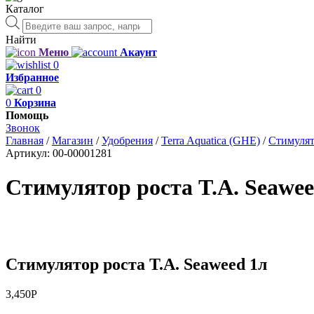
Каталог
Поиск
товаров
Найти
Меню
Акаунт
0
Избранное
0
0
Корзина
Помощь
Звонок
Главная
/
Магазин
/
Удобрения
/
Terra Aquatica (GHE)
/
Стимулят
Артикул:
00-00001281
Стимулятор роста T.A. Seawee
Стимулятор роста T.A. Seaweed 1л
3,450
Р