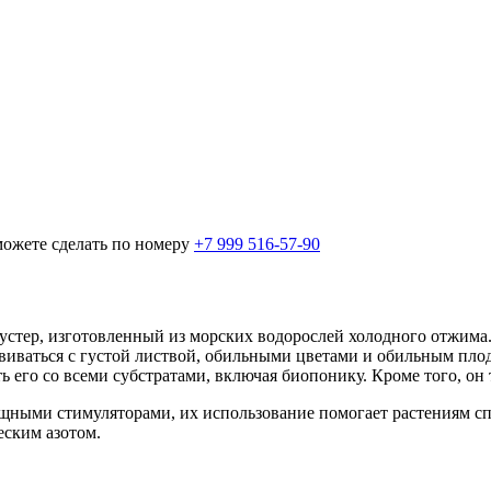
можете сделать по номеру
+7 999 516-57-90
стер, изготовленный из морских водорослей холодного отжима. 
звиваться с густой листвой, обильными цветами и обильным пл
его со всеми субстратами, включая биопонику. Кроме того, он т
щными стимуляторами, их использование помогает растениям спр
ским азотом.