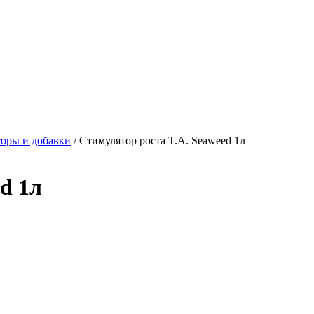
оры и добавки
/
Стимулятор роста T.A. Seaweed 1л
d 1л