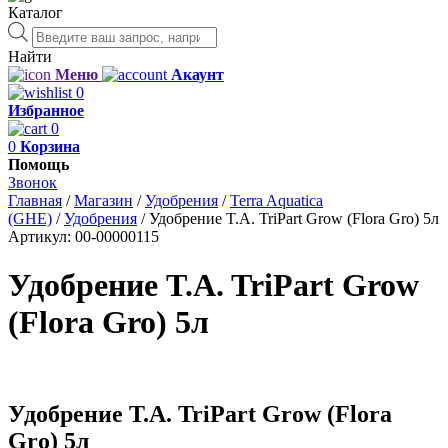
Каталог
Поиск
товаров
Найти
Меню
Акаунт
0
Избранное
0
0
Корзина
Помощь
Звонок
Главная
/
Магазин
/
Удобрения
/
Terra Aquatica
(GHE)
/
Удобрения
/
Удобрение T.A. TriPart Grow (Flora Gro) 5л
Артикул:
00-00000115
Удобрение T.A. TriPart Grow
(Flora Gro) 5л
Удобрение T.A. TriPart Grow (Flora
Gro) 5л