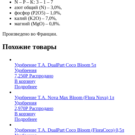
N – P – K: 3 – 1 – 7
азот общий (N) – 3,0%,
фосфор (P2O5) – 1,0%,
калий (K2O) – 7,0%,
магний (MgO) – 0,8%.
Произведено во Франции.
Похожие товары
Удобрение T.A. DualPart Coco Bloom 5л
Удобрения
7,250
Р
Распродано
В корзину
Подробнее
Удобрение T.A. Nova Max Bloom (Flora Nova) 1л
Удобрения
2,970
Р
Распродано
В корзину
Подробнее
Удобрение T.A. DualPart Coco Bloom (FloraCoco) 0,5л