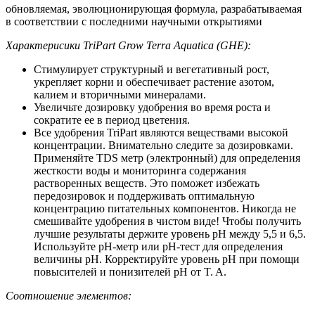
обновляемая, эволюционирующая формула, разрабатываемая
в соответствии с последними научными открытиями
Характерисики TriPart Grow Terra Aquatica (GHE):
Стимулирует структурный и вегетативный рост,
укрепляет корни и обеспечивает растение азотом,
калием и вторичными минералами.
Увеличьте дозировку удобрения во время роста и
сократите ее в период цветения.
Все удобрения TriPart являются веществами высокой
концентрации. Внимательно следите за дозировками.
Применяйте TDS метр (электронный) для определения
жесткости воды и мониторинга содержания
растворенных веществ. Это поможет избежать
передозировок и поддерживать оптимальную
концентрацию питательных компонентов. Никогда не
смешивайте удобрения в чистом виде! Чтобы получить
лучшие результаты держите уровень pH между 5,5 и 6,5.
Используйте pH-метр или pH-тест для определения
величины рН. Корректируйте уровень рН при помощи
повысителей и понизителей pH от T. A.
Соотношение элементов: